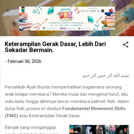
Langsung ke konten utama
Keterampilan Gerak Dasar, Lebih Dari
Sekadar Bermain.
-
Februari 06, 2026
بسم الله الر حمن الر حيم
Pernahkah Ayah Bunda memperhatikan bagaimana seorang
anak belajar membaca? Mereka mulai dari mengenal huruf, lalu
suku kata, hingga akhirnya lancar membaca kalimat. Nah, dalam
dunia fisik, proses ini disebut
Fundamental Movement Skills
(FMS)
atau Keterampilan Gerak Dasar.
Banyak yang menganggap