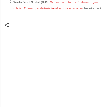
Van der Fels, I. M., et al. (2015).
The relationship between motor skills and cognitive
skills in 4–16 year old typically developing children: A systematic review.
Pervasive Health.
K
o
m
e
n
t
a
r