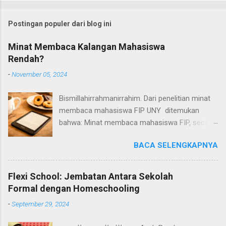
Postingan populer dari blog ini
Minat Membaca Kalangan Mahasiswa
Rendah?
-
November 05, 2024
Bismillahirrahmanirrahim. Dari penelitian minat
membaca mahasiswa FIP UNY ditemukan
bahwa: Minat membaca mahasiswa FIP, secara
umum termasuk dalam kategori rendah.
BACA SELENGKAPNYA
Aktivitas mahasiswa dikampus adalah
menunggu di depan kelas, hanya sebagian kecil
mahasiswa yang memanfaatkan waktu luang
Flexi School: Jembatan Antara Sekolah
untuk membaca buku atau ke berkunjung ke
Formal dengan Homeschooling
perpustakaan. Buku yang paling disukai
-
September 29, 2024
mahasiswa FIP untuk dibaca adalah jenis buku-
buku popular (buku politik, buku pelatihan, buku