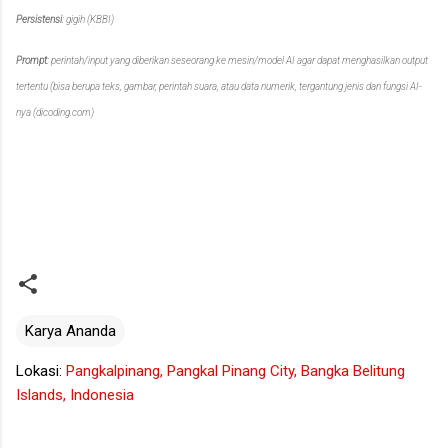
Persistensi
: gigih (KBBI)
Prompt
: perintah/input yang diberikan seseorang ke mesin/model AI agar dapat menghasilkan output
tertentu (bisa berupa teks, gambar, perintah suara, atau data numerik, tergantung jenis dan fungsi AI-
nya (dicoding.com)
Karya Ananda
Lokasi:
Pangkalpinang, Pangkal Pinang City, Bangka Belitung
Islands, Indonesia
K