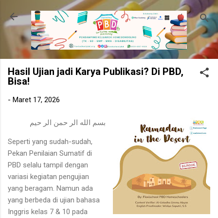
Langsung ke konten utama
Hasil Ujian jadi Karya Publikasi? Di PBD,
Bisa!
-
Maret 17, 2026
بسم الله الر حمن الر حيم
Seperti yang sudah-sudah,
Pekan Penilaian Sumatif di
PBD selalu tampil dengan
variasi kegiatan pengujian
yang beragam. Namun ada
yang berbeda di ujian bahasa
Inggris kelas 7 & 10 pada